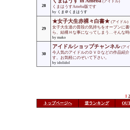
くまはうす in Ameba
(アイドル)
28
くまはうすAmeba版です
by くま＠くまはうす
★女子大生赤裸々白書★
(アイドル)
女子大生達の普段の気持ちをオープンに書
29
ら、結構Ｈな事になってしまう…そんな時
by mako
アイドルショップチャンネル
(アイ
今人気のアイドルのＤＶＤなどの作品紹介
30
す。お気軽にのぞいて下さい。
by idolidol
1
トップページへ
逆ランキング
OU