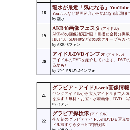
龍水が最近「気になる」YouTub
18
YouTubeなど動画紹介から気になる話題
by 龍水
AKB48画像フェスタ
(アイドル)
AKB48の画像補完計画！目指せ全員分掲載！S
19
HKT48、SDN48などの姉妹グループもカ
by AKB48ファン
アイドルDVDインフォ
(アイドル)
アイドルのDVDを紹介しています。DVD
20
るかも♪
by アイドルDVDインフォ
グラビア・アイドルweb画像情報
ヤングアイドルから大人アイドルまで人気
21
を探す！無料・お宝・水着画像、DVD、写真
by イアン
グラビア探検隊
(アイドル)
今が旬のグラビアアイドルのDVD＆写真
22
ドル探すならグラビア探検隊！
by グラタン