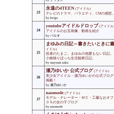
永遠の4TEEN
(アイドル)
23
テレビのドラマ、バラエティ、CMの感想
by keigo
youtubeアイドルドロップ
(アイドル
24
アイドルのお宝画像、動画を紹介
by パルオ
まゆみの日記～書きたいときに
イドル)
25
役者のたまご。まゆみの他愛もない日記。
小娘独りぼっち生活観察日記。
by mayumi saku
瀬乃ゆいか 公式ブログ
(アイドル)
美少女アイドル・瀬乃ゆいかの公式ブログ
26
掲載！
by 瀬乃ゆいか
naomode
(アイドル)
モデル・ナレーター・ＭＣ・工藤なおオフ
27
０％の女の子ブログ
by naomode