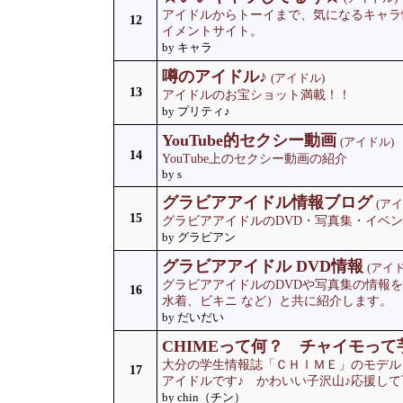
アイドルからトーイまで、気になるキャラ
12
イメントサイト。
by キャラ
噂のアイドル♪
(アイドル)
13
アイドルのお宝ショット満載！！
by プリティ♪
YouTube的セクシー動画
(アイドル)
14
YouTube上のセクシー動画の紹介
by s
グラビアアイドル情報ブログ
(アイ
15
グラビアアイドルのDVD・写真集・イベ
by グラビアン
グラビアアイドル DVD情報
(アイド
グラビアアイドルのDVDや写真集の情報
16
水着、ビキニ など）と共に紹介します。
by だいだい
CHIMEって何？ チャイモっ
大分の学生情報誌「ＣＨＩＭＥ」のモデル
17
アイドルです♪ かわいい子沢山♪応援し
by chin（チン）