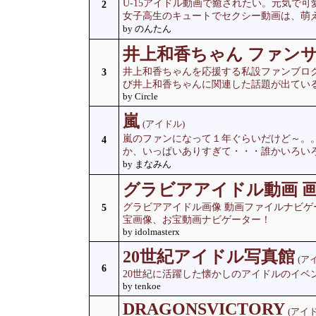
U-15アイドル動画で癒されたい。元気で可
2
女子高生のキュートでセクシー動画は、萌
by のんたん
井上和香ちゃん ファンサ
井上和香ちゃんを応援する私設ファンブロ
3
び井上和香ちゃんに関連した話題が出てい
by Circle
嵐
(アイドル)
嵐のファンになって１年ぐらいだけど～。
4
か、いっぱいありすぎて・・・誰かいろい
by まなみん
グラビアアイドル動画 
グラビアアイドル画像 動画ファイルナビ
5
宝画像、お宝動画ナビゲーター！
by idolmasterx
20世紀アイドル写真館
(ア
6
20世紀に活躍した懐かしのアイドルのイベ
by tenkoe
DRAGONSVICTORY
(アイド