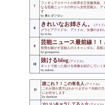
フィギュアスケートの世界女王安藤美姫、
7
なる芸能ニュースの中から女性芸能人、ア
す
by 奥ヒダツヨシ
きれいなお姉さん。
(アイド
8
グラビアアイドル、アイドル、女優のきれ
by to-ka
芸能ニュース最前線！！
9
世間を騒がす芸能人のスキャンダル。芸能
by gossipnews
抜けるblog
(アイドル)
10
ネットで拾った抜ける画像を紹介していく
by nukeru
誰これ？！この有名人
(アイドル)
これが誰か貴方はわかりますか？化粧の力
11
にお任せします
by darekore
☆いいキャラしてるぅ☆
(アイドル)