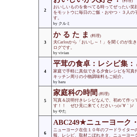
(料理)
おいしいものを食べてる時ってぜったい笑顔
2
をモットウに毎日のご飯・おやつ・３人の
す。
by クルミ
か る た ま
(料理)
夫Carlosから「おいし～！」を聞くのが
3
ログです。
by vivian
平茸の食卓：レシピ集：
家庭で手軽に真似できる夕食レシピを写真
4
キッチン周りの小物調味料もご紹介。
by haru
家庭科の時間
(料理)
写真＆説明付きレシピなんで、初めて作っ
5
す！！ ぜひ見に来てくださいっ(o´∀｀)ﾉ
by やた
ABC249★ニューヨー
ニューヨーク在住１０年のフードライター
6
報、レシピ、取材こぼれネタ、ニューヨー