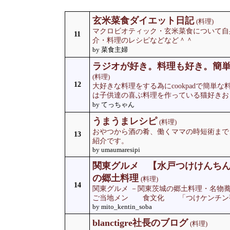
玄米菜食ダイエット日記
(料理)
マクロビオティック・玄米菜食について自
11
介・料理のレシピなどなど＾＾
by 菜食主婦
ラジオが好き。料理も好き。簡
(料理)
12
大好きな料理をする為にcookpadで簡単
は子供達の喜ぶ料理を作っている猫好きおじ
by てっちゃん
うまうまレシピ
(料理)
おやつから酒の肴、働くママの時短術まで
13
紹介です。
by umaumaresipi
関東グルメ 【水戸つけけんちん
の郷土料理
(料理)
14
関東グルメ －関東茨城の郷土料理・名
ご当地メン 食文化 「つけケンチン
by mito_kentin_soba
blanctigre社長のブログ
(料理)