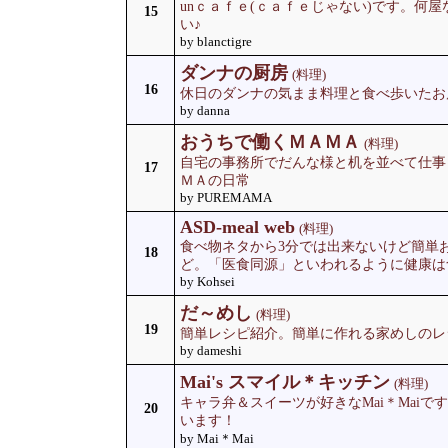
unｃａｆｅ(ｃａｆｅじゃない)です。何
15
い♪
by blanctigre
ダンナの厨房
(料理)
16
休日のダンナの気まま料理と食べ歩いたお
by danna
おうちで働くＭＡＭＡ
(料理)
自宅の事務所でだんな様と机を並べて仕事
17
ＭＡの日常
by PUREMAMA
ASD-meal web
(料理)
食べ物ネタから3分では出来ないけど簡単
18
ど。「医食同源」といわれるように健康は
by Kohsei
だ～めし
(料理)
19
簡単レシピ紹介。簡単に作れる家めしのレ
by dameshi
Mai's スマイル＊キッチン
(料理)
キャラ弁＆スイーツが好きなMai＊Maiで
20
います！
by Mai＊Mai