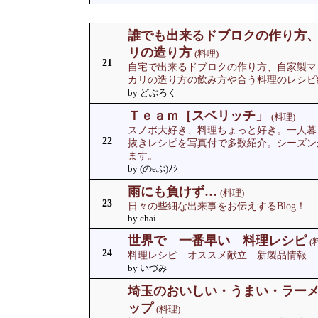
誰でも出来るドブロクの作り方
リの造り方
(料理)
21
自宅で出来るドブロクの作り方、自家製マ
カリの造り方の飲み方や合う料理のレシピ
by どぶろく
Ｔｅａｍ［スベリッチ」
(料理)
スノボ大好き、料理ちょっと好き。一人暮
22
抜きレシピを写真付で多数紹介。シーズン
ます。
by (のeぶ)ﾉｼ
雨にも負けず…
(料理)
23
日々の些細な出来事をお伝えするBlog！
by chai
世界で 一番早い 料理レシピ
(
24
料理レシピ オススメ献立 新製品情報
by いづみ
埼玉のおいしい・うまい・ラー
ップ
(料理)