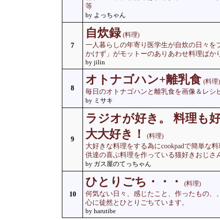
等
by よっちゃん
自炊録
(料理)
一人暮らしの年寄り医学生が自炊の日々を
7
かけず」がモットーのありあわせ料理ばか
by jilin
オトナゴハン+離乳食
(料理)
8
毎日のオトナゴハンと離乳食を画像＆レシ
by ミサキ
ラジオが好き。 料理も
大大好き！
(料理)
9
大好きな料理をする為にcookpadで簡単
供達の喜ぶ料理を作っている猫好きおじさん
by ガス屋のてっちゃん
ひとりごち・・・
(料理)
何気ない日々、感じたこと、作ったもの、
10
心に徒然とひとりごちています。
by harutibe