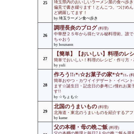
埼玉県内のおいしいラーメン屋の食べ歩き
25
偏見で書き綴ります！とんこつ、つけめん
ど網羅してます！
by 埼玉ラーメン食べ歩き
調理長炎のブログ
(料理)
中華歴２５年から得たマル秘料理術。誰で
26
ちゃおう
by hounann
【簡単】【おいしい】料理のレ
27
簡単でおいしい！料理のレシピ・作り方・
by yuli
作ろう!!:*:☆お菓子の家*☆*::.
(
簡単おやつ・カワイイデザート・イベント
28
ます☆誕生日・記念日の参考に♪憧れお菓
す!!
by ☆ちょも☆
北国のうまいもの
(料理)
29
北海道・東北のうまいものを紹介するアフ
by kame
父の本棚・母の晩ご飯
(料理)
父の本棚の整理と毎日7人分の晩ご飯を用意