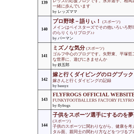
レッズの応援ブログです。永井選手、相馬
139
一緒に歩んでいます
by レッズママ
プロ野球－語りぃ！
(スポーツ)
メインはベイスターズでその他いろいろ野
140
のらりくらりブログ♪♪
by パーマン
ミズノな気分
(スポーツ)
ゴルフ中心のブログです。矢野東、平塚哲
141
な世界に、遊びにきませんか
by 鉄五郎
嫁と行くダイビングのログブック
142
嫁さんと行くダイビングの記録
by bassyz
FLYFROGS OFFICIAL WEBSIT
143
FUNKYFOOTBALLERS FACTORY FL
by flyfrogs
子供をスポーツ選手にするのを夢
(スポーツ)
144
子供のスポーツに関わりながら、健康を考
タル面、親同士の関わり方などをつづるブ