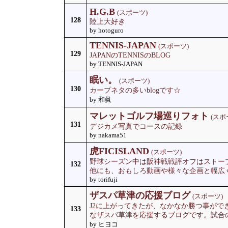
H.G.B
(スポーツ)
128
陸上大好き
by hotoguro
TENNIS-JAPAN
(スポーツ)
129
JAPANのTENNISのBLOG
by TENNIS-JAPAN
眠い。
(スポーツ)
130
カープネタの多いblogです☆
by 和眞
マレットゴルフ場巡りフォト
(スポ
131
デジカメ写真でコースの記録
by nakama51
虎FICISLAND
(スポーツ)
野球シーズン中は阪神戦戦評オフはストー
132
他にも、おもしろ動画や様々な企画と幅広
by torifuji
ザスパ草津の応援ブログ
(スポーツ)
J2に上がってきたが、なかなか勝つ事がで
133
なザスパ草津を応援するブログです。試合
by ヒヨコ