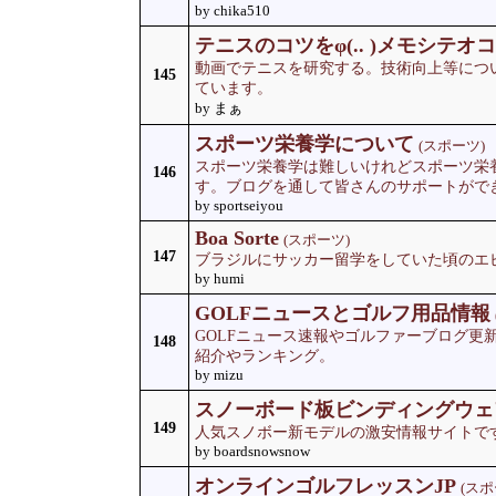
by chika510
テニスのコツをφ(.. )メモシテオコウ 
動画でテニスを研究する。技術向上等につ
145
ています。
by まぁ
スポーツ栄養学について
(スポーツ)
スポーツ栄養学は難しいけれどスポーツ栄
146
す。ブログを通して皆さんのサポートがで
by sportseiyou
Boa Sorte
(スポーツ)
147
ブラジルにサッカー留学をしていた頃のエ
by humi
GOLFニュースとゴルフ用品情報
GOLFニュース速報やゴルファーブログ更
148
紹介やランキング。
by mizu
スノーボード板ビンディングウェ
149
人気スノボー新モデルの激安情報サイトで
by boardsnowsnow
オンラインゴルフレッスンJP
(スポ