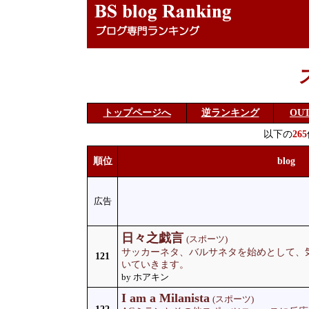
トップページへ
逆ランキング
OU
以下の
265
順位
blog
広告
日々之戯言
(スポーツ)
サッカーネタ、バルサネタを始めとして、
121
いていきます。
by ホアキン
I am a Milanista
(スポーツ)