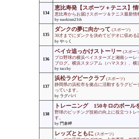
恵比寿発【スポーツ＋テニス】情
134
恵比寿からお届けスポーツ＆テニス最新情
by naokism21th
ダンクの夢に向かって
(スポーツ)
135
30才までにダンクを決めてビデオに収める
by やっく
ベイ☆追っかけストーリー
(スポーツ
プロ野球の横浜ベイスターズと湘南シーレ
136
ブログ。横浜スタジアム（ハマスタ）、横
by tacchy
浜松ラグビークラブ
(スポーツ)
静岡県の浜松市を拠点に活動するラグビーチ
137
っています。
by ラグパパ
トレーニング 150キロのボール
野球のピッチング技術の向上に役立つトレ
138
す。
by 門倉岬
レッズとともに
(スポーツ)