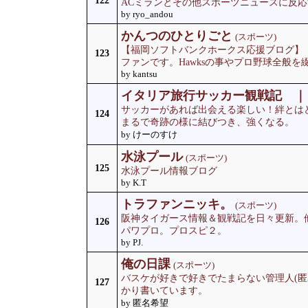
122
ACミランとその他スポーツニュースに反応す
by ryo_andou
かんつのひとりごと
(スポーツ)
【福岡ソフトバンクホークス応援ブログ】
123
ファンです。Hawksの事やプロ野球全般を
by kantsu
イタリア旅行サッカー観戦記 ｜
サッカーがあれば出会える楽しい！絆とは
124
まるで奇跡の様に結びつき、強くなる。
by けーのすけ
水泳プール
(スポーツ)
125
水泳プール情報ブログ
by K.T
トラファンニッキ。
(スポーツ)
阪神タイガース情報＆観戦記を日々更新。
126
パワプロ。プロスピ２。
by PJ.
俺の日課
(スポーツ)
バスケが好きで好きでたまらない管理人(匿
127
かり書いています。
by 匿名希望