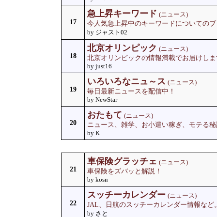
急上昇キーワード
(ニュース)
17
今人気急上昇中のキーワードについてのブ
by ジャスト02
北京オリンピック
(ニュース)
18
北京オリンピックの情報満載でお届けしま
by just16
いろいろなニュ～ス
(ニュース)
19
毎日最新ニュースを配信中！
by NewStar
おたもて
(ニュース)
20
ニュース、雑学、お小遣い稼ぎ、モテる秘
by K
車保険グラッチェ
(ニュース)
21
車保険をズバッと解説！
by kosn
スッチーカレンダー
(ニュース)
22
JAL、日航のスッチーカレンダー情報など
by さと