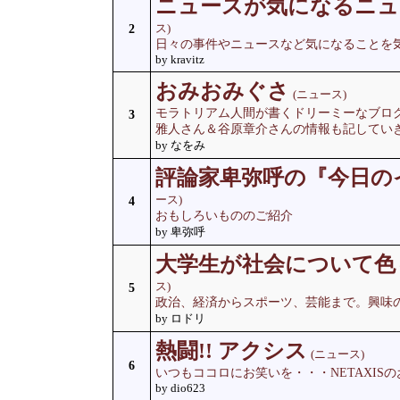
ニュースが気になるニュ
ス)
2
日々の事件やニュースなど気になることを
by kravitz
おみおみぐさ
(ニュース)
モラトリアム人間が書くドリーミーなブロ
3
雅人さん＆谷原章介さんの情報も記してい
by なをみ
評論家卑弥呼の『今日の
ース)
4
おもしろいもののご紹介
by 卑弥呼
大学生が社会について色
ス)
5
政治、経済からスポーツ、芸能まで。興味
by ロドリ
熱闘!! アクシス
(ニュース)
6
いつもココロにお笑いを・・・NETAXIS
by dio623