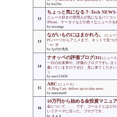
by ku23ta
ちょっと気になる？-Tech NEWS-
ニュース好きの管理人が気になるパソコン（Win
12
iPhone、ケータイなどの色々なニュース
by nexstage
ながいものにはまかれろ。
(ニュー
PCパーツからアニメまで、ネットで見つけ
13
`･ω･.)b
by なのか先生
ナオッペの評価プログ|ｮｪ)
(ニュース
一日の出来事や、評価のブログです(｡･Д
14
書いていますのでぜひ、見に来てください。
`)
by nao123456
ABC
(ニュース)
15
-A Blog Cast- deliver up-to-date news.
by marymari6
10万円から始める金投資マニュ
金について、、、です。ゴールドとはどの
16
いうテーマに沿った、ブログです。
by ４ａｄ