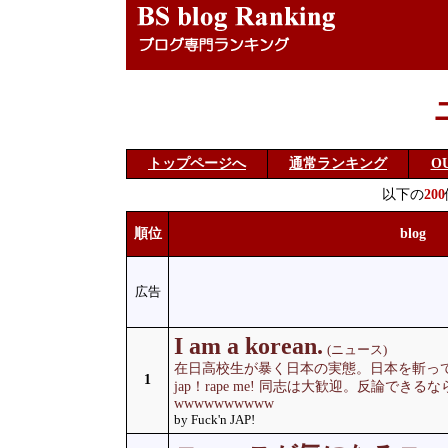
トップページへ
通常ランキング
O
以下の
200
順位
blog
広告
I am a korean.
(ニュース)
在日高校生が暴く日本の実態。日本を斬って、
1
jap！rape me! 同志は大歓迎。反論でき
wwwwwwwwww
by Fuck'n JAP!