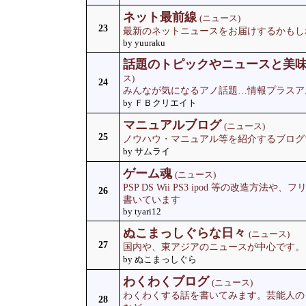
ネット最前線
(ニュース)
23
最新のネットニュースをお届けするかもし
by yuuraku
話題のトピックやニュースと美
ス)
24
みんなが気になるアノ話題…情報プラスア
by ＦＢクリエイト
マニュアルブログ
(ニュース)
25
ノウハウ・マニュアル等を紹介するブログ
by サムライ
ゲーム魂
(ニュース)
PSP DS Wii PS3 ipod 等の改造方
26
書いています
by tyari12
ぬこまっしぐらな日々
(ニュース)
27
国内や、東アジアのニュースが中心です。
by ぬこまっしぐら
わくわくブログ
(ニュース)
わくわくする話を書いてみます。芸能人の
28