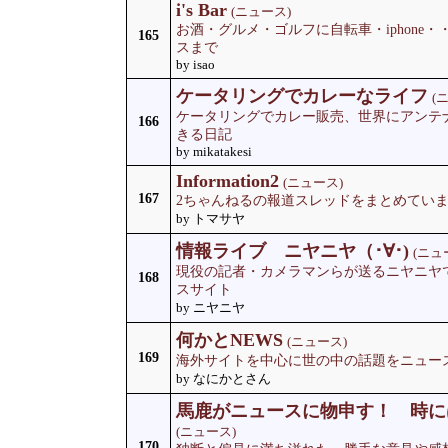
i's Bar
(ニュース)
お酒・グルメ・ゴルフに自転車・iphone
165
スまで
by isao
ケータリングでカレーなライフ
(
ケータリングでカレー販売、世界にアンテ
166
きる日記
by mikatakesi
Information2
(ニュース)
167
2ちゃんねるの報道スレッドをまとめてい
by トマサヤ
情報ライブ ニヤニヤ（･∀･)
(ニュ
現役の記者・カメラマンらが送るニヤニヤ
168
スサイト
by ニヤニヤ
何かとNEWS
(ニュース)
169
海外サイトを中心に世の中の話題をニュース
by なにかとさん
馬鹿がニュースに物申す！ 時に
(ニュース)
170