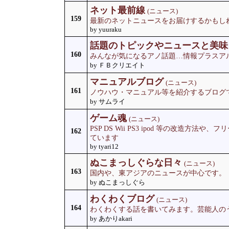
ネット最前線
(ニュース)
159
最新のネットニュースをお届けするかもし
by yuuraku
話題のトピックやニュースと美味
160
みんなが気になるアノ話題…情報プラスア
by ＦＢクリエイト
マニュアルブログ
(ニュース)
161
ノウハウ・マニュアル等を紹介するブログ
by サムライ
ゲーム魂
(ニュース)
PSP DS Wii PS3 ipod 等の改造方
162
ています
by tyari12
ぬこまっしぐらな日々
(ニュース)
163
国内や、東アジアのニュースが中心です。
by ぬこまっしぐら
わくわくブログ
(ニュース)
164
わくわくする話を書いてみます。芸能人の
by あかりakari