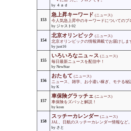
by ４ａｄ
急上昇キーワード
(ニュース)
153
今人気急上昇中のキーワードについてのブ
by ジャスト02
北京オリンピック
(ニュース)
154
北京オリンピックの情報満載でお届けしま
by just16
いろいろなニュ～ス
(ニュース)
155
毎日最新ニュースを配信中！
by NewStar
おたもて
(ニュース)
156
ニュース、雑学、お小遣い稼ぎ、モテる秘
by K
車保険グラッチェ
(ニュース)
157
車保険をズバッと解説！
by kosn
スッチーカレンダー
(ニュース)
158
JAL、日航のスッチーカレンダー情報など
by さと