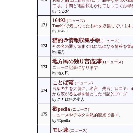
独断と偏見に満ち溢れた、勝手な意見や感
ては、手間と電話代をかけてしつこくお尋
by てるお
16493
(ニュース)
171
Tumblrで気になったものを収集していま
by 16493
猫的＠情報収集手帳
(ニュース)
172
その名の通り気まぐれに気になる情報を集
by 霜月
地方民の独り言(記事)
(ニュース)
173
ニュース記事になります
by 地方民
ことば箱
(ニュース)
言葉の力を大切に。名言、失言、口コミ、
174
から広がる世界を軸とした日記的ブログ
by ことば箱の小人
欲pedia
(ニュース)
175
ニュースや子ネタを私的観点で書く。
by 欲pedia
モレ速
(ニュース)