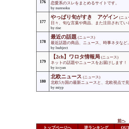
176
恋愛系のスレをまとめるサイトです。
by nuresoku
やっぱり旬がすき アゲイン
(ニュ
177
日々、旬な言葉や商品、また注目されてい
by rise
最近の話題
(ニュース)
178
最近話題の商品、ニュース、時事ネタなど
by lsubject
【2ch】ワロタ情報局
(ニュース)
179
ネットの話題やニュースをお届けします！
by iccyan
北欧ニュース
(ニュース)
180
北欧5カ国の最新ニュースと、北欧視点で
by miyp
前へ
トップページへ
逆ランキング
OU