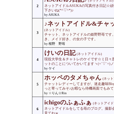
(ネットアイドル)
ネットアイドルASUKAの写真付き日記☆
2
下さいね(*^▽^*)♪
by ASUKA
♪ネットアイドル&チャ
(ネットアイドル)
3
チャット、ネットアイドルの姫野野苺です
き、メイド好き、の女の子です。
by 桜野 野苺
けいの日記
(ネットアイドル)
現役大学生＆チャトレのケイです☆ミ日々
4
ットのことについてかいてますヽ(=´▽`=
by ケイ
ホッペのタメちゃん
(ネット
チャットレディーしてますが、迷走趣味Blog
5
っと寄ってみそ♪お暇なら待機画面でもみてﾈｰ(
by ☆りん☆Rin
ichigoのふぁふぁ
(ネットアイド
ネットアイドルをしてる苺のブログ。撮影
6
見てねｗ