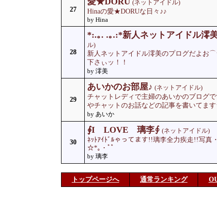
愛★DORU
(ネットアイドル)
27
Hinaの愛★DORUな日々♪♪
by Hina
*:.｡. .｡.:*新人ネットアイドル澪美*:.
ル)
28
新人ネットアイドル澪美のプログだよお⌒★
下さぃッ！！
by 澪美
あいかのお部屋♪
(ネットアイドル)
チャットレディで主婦のあいかのブログです（
29
やチャットのお話などの記事を書いてます
by あいか
∮I LOVE 璃李∮
(ネットアイドル)
ﾈｯﾄｱｲﾄﾞﾙゃってます!!璃李全力疾走!!写真・
30
☆*｡・ﾟﾟ
by 璃李
トップページへ
通常ランキング
O