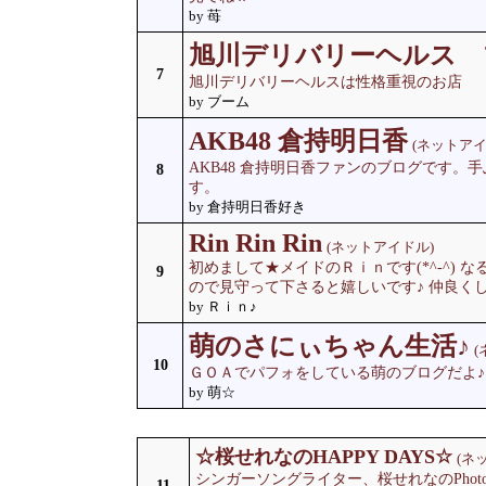
by 苺
旭川デリバリーヘルス 
7
旭川デリバリーヘルスは性格重視のお店
by ブーム
AKB48 倉持明日香
(ネットアイ
AKB48 倉持明日香ファンのブログです。
8
す。
by 倉持明日香好き
Rin Rin Rin
(ネットアイドル)
初めまして★メイドのＲｉｎです(*^-^)
9
ので見守って下さると嬉しいです♪ 仲良くして下
by Ｒｉｎ♪
萌のさにぃちゃん生活♪
(
10
ＧＯＡでパフォをしている萌のブログだよ♪
by 萌☆
☆桜せれなのHAPPY DAYS☆
(ネ
シンガーソングライター、桜せれなのPhoto
11