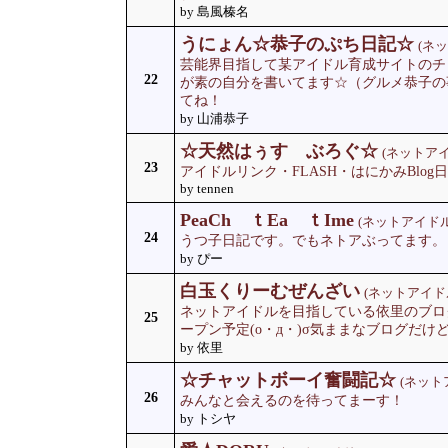
by 島風榛名
うにょん☆恭子のぷち日記☆
(ネ
芸能界目指して某アイドル育成サイトのチ
22
が素の自分を書いてます☆（グルメ恭子の
てね！
by 山浦恭子
☆天然はぅす ぶろぐ☆
(ネットアイ
23
アイドルリンク・FLASH・はにかみBlo
by tennen
PeaCh ｔEa ｔIme
(ネットアイドル
24
うつ子日記です。でもネトアぶってます。
by ぴー
白玉くりーむぜんざい
(ネットアイド
ネットアイドルを目指している依里のブロ
25
ープン予定(o・д・)σ気ままなブログだ
by 依里
☆チャットボーイ奮闘記☆
(ネット
26
みんなと会えるのを待ってまーす！
by トシヤ