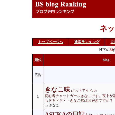
ネッ
トップページへ
通常ランキング
O
以下の
33
順位
blog
広告
きなこ味
(ネットアイドル)
初心者チャットガールきなこです。夜中が
1
もドキドキ・・きなこ味はお好きですか？
by きなこ
ASUKAの日記♪