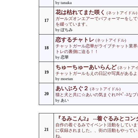
by tanaka
花は枯れてまた咲く
(ネットアイドル)
ガールズオンエアーでパフォーマーをして
17
を綴っています。
by ぽちみ
恋するチャトレ
(ネットアイドル)
チャットガール恋華がライブチャット業界
18
トレの裏側に迫る！！
by 恋華
ちゅーちゅーあいらんど
(ネットアイ
19
チャットガールもえの日記や写真があるよ
by moetan
あいぶろぐ２
(ネットアイドル)
20
猫と犬と共に☆あいの気まぐれﾏｲﾍﾟ-ｽなブ
by あい
『るみこん2』 --着ぐるみとコン
自作の着ぐるみでイベント活動をしていま
21
に収録されました。、街の活動もやってい
ね。