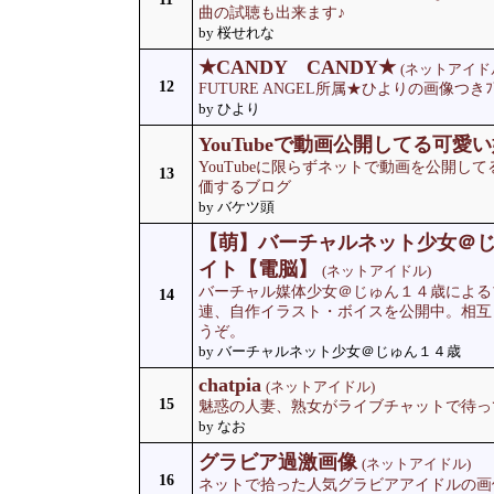
曲の試聴も出来ます♪
by 桜せれな
★CANDY CANDY★
(ネットアイド
12
FUTURE ANGEL所属★ひよりの画像つきﾌ
by ひより
YouTubeで動画公開してる可愛
YouTubeに限らずネットで動画を公開し
13
価するブログ
by バケツ頭
【萌】バーチャルネット少女＠
イト【電脳】
(ネットアイドル)
バーチャル媒体少女＠じゅん１４歳による
14
連、自作イラスト・ボイスを公開中。相互
うぞ。
by バーチャルネット少女＠じゅん１４歳
chatpia
(ネットアイドル)
15
魅惑の人妻、熟女がライブチャットで待っ
by なお
グラビア過激画像
(ネットアイドル)
16
ネットで拾った人気グラビアアイドルの画