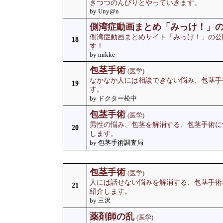
きつつのんびりとやっていきます。
by Uny@n
側湾症動画まとめ「みっけ！」
側湾症動画まとめサイト「みっけ！」の公
18
す！
by mikke
包茎手術
(医学)
なかなか人には相談できない悩み、包茎手
19
す。
by ドクター松中
包茎手術
(医学)
男性の悩み、包茎を解消する、包茎手術に
20
します。
by 包茎手術調査局
包茎手術
(医学)
人には話せない悩みを解消する、包茎手術
21
紹介します。
by 三沢
薬剤師の乱
(医学)