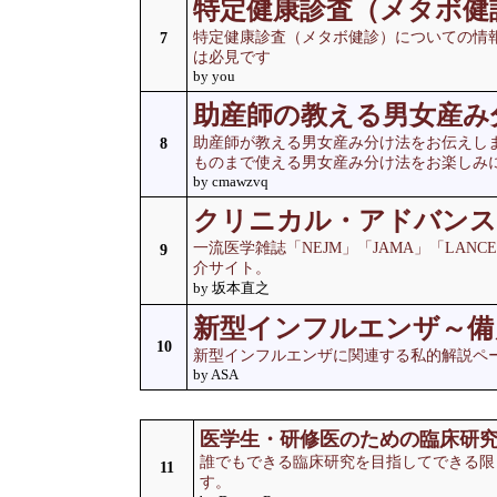
特定健康診査（メタボ健
特定健康診査（メタボ健診）についての情
7
は必見です
by you
助産師の教える男女産み
助産師が教える男女産み分け法をお伝えし
8
ものまで使える男女産み分け法をお楽しみ
by cmawzvq
クリニカル・アドバンス
一流医学雑誌「NEJM」「JAMA」「LAN
9
介サイト。
by 坂本直之
新型インフルエンザ～備
10
新型インフルエンザに関連する私的解説ペ
by ASA
医学生・研修医のための臨床研
誰でもできる臨床研究を目指してできる限
11
す。