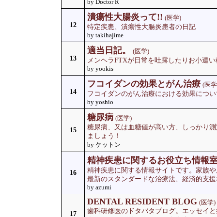
by Doctor R
潰瘍性大腸炎って!!
(医学)
12
特定疾患、潰瘍性大腸炎患者の日記
by takihajime
適当日記。
(医学)
13
メンヘラFTXが日常を吐露したりお小遣
by yookis
フコイダンの効果とがん治療
(医学
14
フコイダンのがん治療における効果につい
by yoshio
糖尿病
(医学)
糖尿病、又は血糖値が高い方、しっかり測
15
ましょう！
by ケットン
精神疾患に関するお役立ち情報
精神疾患に関する情報サイトです。家族や
16
最新のスタンダードな治療法、経済的支援
by azumi
DENTAL RESIDENT BLOG
(医学)
歯科研修医のドタバタブログ。エッセイと
17