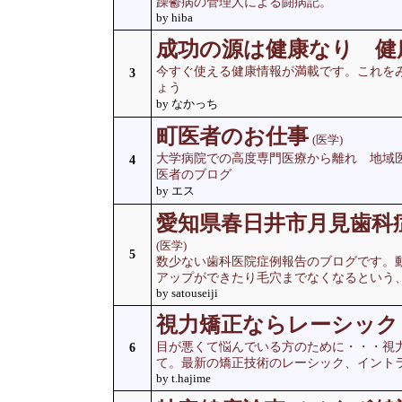
躁鬱病の管理人による闘病記。
by hiba
成功の源は健康なり 健
今すぐ使える健康情報が満載です。これを
3
ょう
by なかっち
町医者のお仕事
(医学)
大学病院での高度専門医療から離れ 地域
4
医者のブログ
by エス
愛知県春日井市月見歯科
(医学)
5
数少ない歯科医院症例報告のブログです。
アップができたり毛穴までなくなるという
by satouseiji
視力矯正ならレーシック
目が悪くて悩んでいる方のために・・・視
6
て。最新の矯正技術のレーシック、イント
by t.hajime