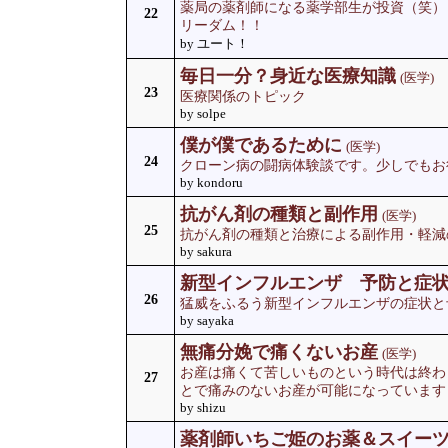
薬局の薬剤師になる薬学部生が投資（笑）
22
リーダム！！
by ユート！
毎日一分？身近な医療知識
(医学)
23
医療関係のトピック
by solpe
僕が僕であるために
(医学)
24
クローン病の闘病体験談です。少しでもお
by kondoru
抗がん剤の種類と副作用
(医学)
25
抗がん剤の種類と治療による副作用・軽減
by sakura
新型インフルエンザ 予防と症
26
猛威をふるう新型インフルエンザの症状と
by sayaka
無痛分娩で痛くないお産
(医学)
お産は痛くて苦しいものという時代は終わ
27
とで痛みのないお産が可能になっています
by shizu
薬剤師いちご姫のお薬＆スイー