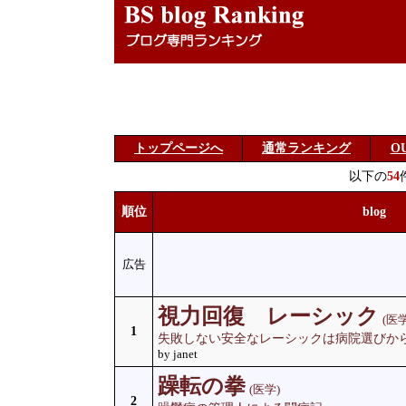
トップページへ
通常ランキング
O
以下の
54
順位
blog
広告
視力回復 レーシック
(医学
1
失敗しない安全なレーシックは病院選びか
by janet
躁転の拳
(医学)
2