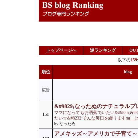
トップページへ
逆ランキング
OU
以下の
159
順位
blog
広告
&#9829;なったぬのナチュラルプレ
ママになってもお洒落でいたい&#9825;&#
151
たい☆&#8232;そんな毎日を綴りますm(__)
by なったぬ
アメキッズ～アメリカで子育て～