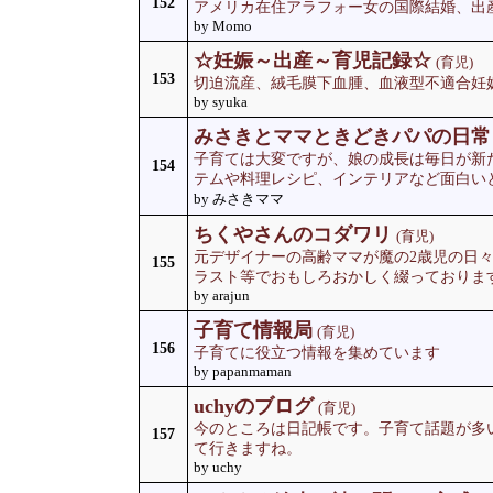
152
アメリカ在住アラフォー女の国際結婚、出
by Momo
☆妊娠～出産～育児記録☆
(育児)
153
切迫流産、絨毛膜下血腫、血液型不適合妊
by syuka
みさきとママときどきパパの日常
子育ては大変ですが、娘の成長は毎日が新
154
テムや料理レシピ、インテリアなど面白い
by みさきママ
ちくやさんのコダワリ
(育児)
元デザイナーの高齢ママが魔の2歳児の日
155
ラスト等でおもしろおかしく綴っておりま
by arajun
子育て情報局
(育児)
156
子育てに役立つ情報を集めています
by papanmaman
uchyのブログ
(育児)
今のところは日記帳です。子育て話題が多
157
て行きますね。
by uchy