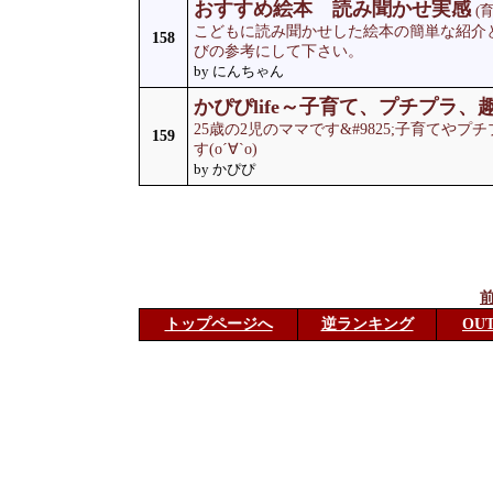
おすすめ絵本 読み聞かせ実感
(
こどもに読み聞かせした絵本の簡単な紹介
158
びの参考にして下さい。
by にんちゃん
かぴぴlife～子育て、プチプラ、
25歳の2児のママです&#9825;子育てや
159
す(о´∀`о)
by かぴぴ
トップページへ
逆ランキング
OU