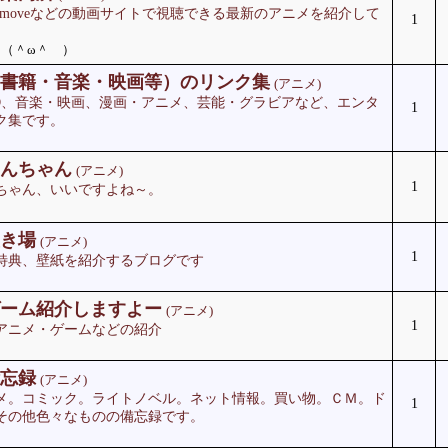
やsay-moveなどの動画サイトで視聴できる最新のアニメを紹介して
1
）（＾ω＾ ）
書籍・音楽・映画等）のリンク集
(アニメ)
VD、音楽・映画、漫画・アニメ、芸能・グラビアなど、エンタ
1
ク集です。
んちゃん
(アニメ)
1
ちゃん、いいですよね～。
き場
(アニメ)
1
特典、壁紙を紹介するブログです
ーム紹介しますよー
(アニメ)
1
アニメ・ゲームなどの紹介
忘録
(アニメ)
メ。コミック。ライトノベル。ネット情報。買い物。ＣＭ。ド
1
その他色々なものの備忘録です。