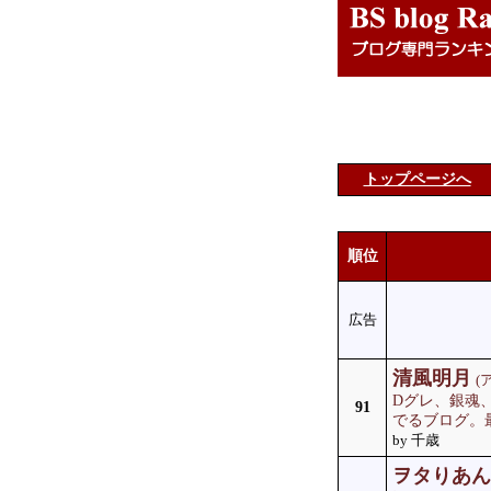
トップページへ
順位
広告
清風明月
(
Dグレ、銀魂
91
でるブログ。
by 千歳
ヲタりあん