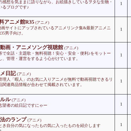
の感想を気ままに語りながら、お絵描きしているヲタな生物・
1
いるブログです♪
e無料アニメ館R35
(アニメ)
など動画サイトにアップされているアニメリンク集&最新アニメニ
1
35男子向け。
動画・アニメソング視聴館
(アニメ)
等で全話・主題歌・無料視聴！安心・安全・便利♪をモットー
1
し、管理・運営をするよう心がけています。
メ日記
(アニメ)
管理人「暇人」のお気に入りアニメが無料で動画視聴できるリ
1
品関連商品情報が合わせて掲載されています。
ルル
(アニメ)
1
志望者の絵日記ですにゃー
法のランプ
(アニメ)
1
とき自分の気になったもの気に入ったものを紹介します
夫