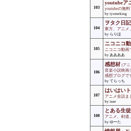
youtube
103
youtube
by tyomeking
ヲタク日記 V
104
東方、アニメ
by らりほ
ニコニコ動
105
ニコニコ動画
by ああああ
感想材
(アニ
音楽小説映画
106
感想ブログで
by てらっち
はいはいトレ
107
アニメ全話まとめ
by iaae
とある生徒
108
アニメ、剣道
by ゆーた