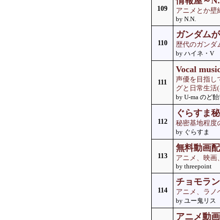
情報屋～N.
109
アニメとか壁
by N.N.
ガンダムが
110
歴代のガンダ
by ハイネ・V
Vocal mu
声優を目指し
111
グと日常生活
by U-ma のど飴!
ぐらすま秘
112
秘密基地程度
by ぐらすま
無料動画配
113
アニメ、映画
by threepoint
チョモラン
114
アニメ、ラノ
by ユー鬼リス
アニメ動画