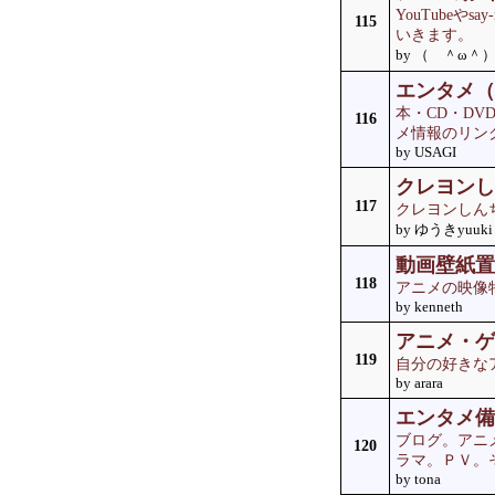
YouTube
115
いきます。
by （ ＾ω＾
エンタメ（
本・CD・D
116
メ情報のリン
by USAGI
クレヨンし
117
クレヨンしん
by ゆうきyuuki
動画壁紙置
118
アニメの映像
by kenneth
アニメ・ゲ
119
自分の好きな
by arara
エンタメ備
ブログ。アニ
120
ラマ。ＰＶ。
by tona