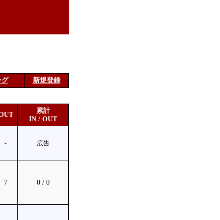
ング
新規登録
累計
OUT
IN / OUT
-
広告
7
0 / 0