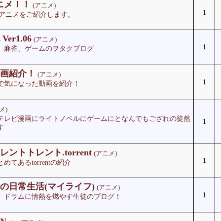
アニメ！！
(アニメ)
1
の無料アニメをご紹介します。
er1.06
(アニメ)
1
、麻雀、ゲームのヲタクブログ
画紹介！
(アニメ)
1
で気になった動画を紹介！
メ)
テレビ漫画にライトノベルにゲームにとなんでもござれの徒然
1
す
ントトレント.torrent
(アニメ)
1
てあるtorrentの紹介
の日常生活(マイライフ)
(アニメ)
1
、ドラムに情熱を燃やす生徒のブログ！