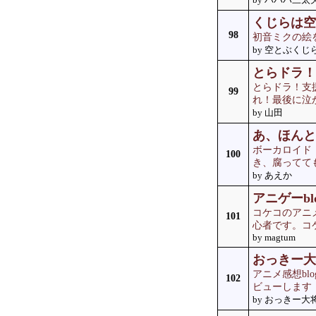
くじらは空
98
初音ミクの絵
by 空とぶくじ
とらドラ！
とらドラ！支
99
れ！最後に泣
by 山田
あ、ほんと
ボーカロイド
100
き、腐ってて
by あえか
アニゲーbl
コケコのアニ
101
心者です。コ
by magtum
おっきー大
アニメ感想b
102
ビューします
by おっきー大