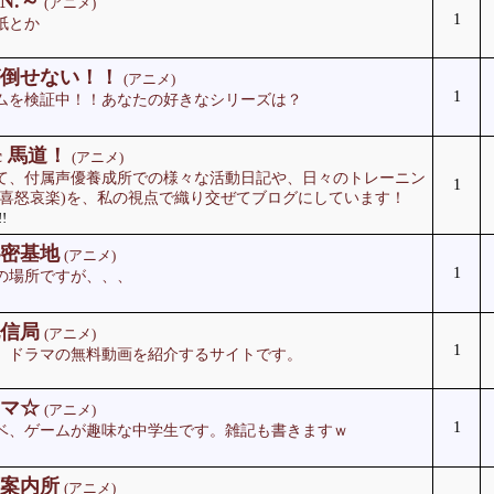
N.～
(アニメ)
1
紙とか
倒せない！！
(アニメ)
1
ムを検証中！！あなたの好きなシリーズは？
sic 馬道！
(アニメ)
て、付属声優養成所での様々な活動日記や、日々のトレーニン
1
(喜怒哀楽)を、私の視点で織り交ぜてブログにしています！
!
密基地
(アニメ)
1
の場所ですが、、、
信局
(アニメ)
1
、ドラマの無料動画を紹介するサイトです。
マ☆
(アニメ)
1
ベ、ゲームが趣味な中学生です。雑記も書きますｗ
案内所
(アニメ)