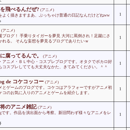
を飛べるんだぜ?
(アニメ)
1
をよく描きますまあ、ぶっちゃけ普通の日記なんだけどねww
ら
(アニメ)
援ブログ！ 手乗りタイガーを夢見 大河に罵倒され！足蹴にさ
1
かれる。 そんな妄想を夢見るブログでありたいｗ
に腐ってるんで。
(アニメ)
・アニメ・ＢＬ中心・コスプレブログです。オタクでボカロ好
1
もコスプレしてても大丈夫なかた、きてみてください。＾＾
og de コケコッコー
(アニメ)
メとゲームのブログです。コケコはアラフォーですがアニメ初
1
ケコのお気に入りのアニメとゲームを紹介します。
将のアニメ雑記
(アニメ)
logです。作品を演出面から考察。新旧問わず様々なアニメをレ
1
将