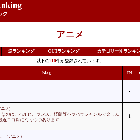
アニメ
逆ランキング
OUTランキング
カテゴリー別ランキ
以下の
210
件が登録されています。
blog
IN
-
アニメ)
、なのは、ハルヒ、ランス、桜蘭等バラバラジャンルで楽しん
1
最近ニコ厨になりつつあります
。
(アニメ)