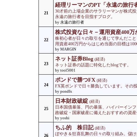
経理リーマンのPT「永遠の旅行
30才前の上場企業のサラリーマンが株式投
21
永遠の旅行者を目指すブログ。
by 永遠の旅行者
株式投資な日々－運用資産400万
株初心者が日々の取引を通じて学んだこと
22
用資産400万円からはじめ当面の目標は10
by MARGIN
ネット証券Blog
(経済)
23
ネット証券の話題に特化したblogです。
by tool5001
ポンドで勝つFX
(経済)
24
FX英ポンドで日々勝負しています。その
by pondfx
日本財政破綻
(経済)
日本国債暴落、円の暴落、ハイパーインフ
25
政破綻・国家破産に備えたおすすめの資産
by yoshi
ちふ的 株日記
(経済)
ぼやき＆狂喜乱舞の日々の取り組み。儲け
26