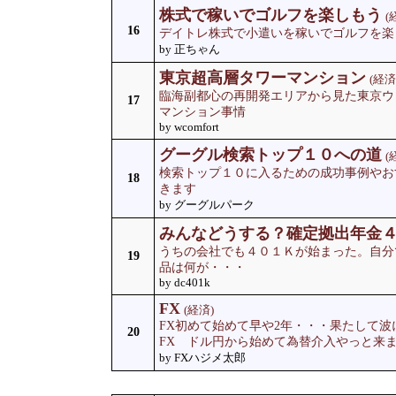
株式で稼いでゴルフを楽しもう
(
16
デイトレ株式で小遣いを稼いでゴルフを楽
by 正ちゃん
東京超高層タワーマンション
(経済
臨海副都心の再開発エリアから見た東京ウ
17
マンション事情
by wcomfort
グーグル検索トップ１０への道
(
検索トップ１０に入るための成功事例やお
18
きます
by グーグルパーク
みんなどうする？確定拠出年金
うちの会社でも４０１Ｋが始まった。自分
19
品は何が・・・
by dc401k
FX
(経済)
FX初めて始めて早や2年・・・果たして
20
FX ドル円から始めて為替介入やっと来ま
by FXハジメ太郎