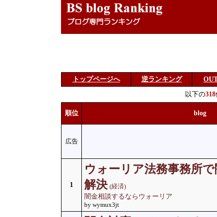
トップページへ
逆ランキング
OU
以下の
318
順位
blog
広告
ウォーリア法務事務所で
解決
1
(経済)
闇金相談するならウォーリア
by wymux3jt