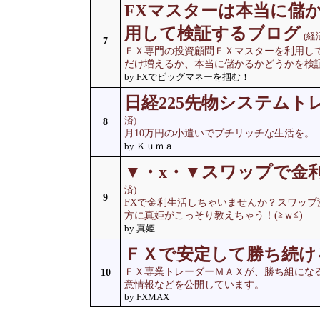
FXマスターは本当に儲
用して検証するブログ
(経
7
ＦＸ専門の投資顧問ＦＸマスターを利用して
だけ増えるか、本当に儲かるかどうかを検
by FXでビッグマネーを掴む！
日経225先物システムト
済)
8
月10万円の小遣いでプチリッチな生活を。
by Ｋｕｍａ
▼・x・▼スワップで金
済)
9
FXで金利生活しちゃいませんか？スワッ
方に真姫がこっそり教えちゃう！(≧ｗ≦)
by 真姫
ＦＸで安定して勝ち続け
ＦＸ専業トレーダーＭＡＸが、勝ち組にな
10
意情報などを公開しています。
by FXMAX