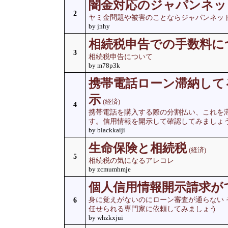
闇金対応のジャパンネッ
2
ヤミ金問題や被害のことならジャパンネッ
by jnhy
相続税申告での手数料に
3
相続税申告について
by m78p3k
携帯電話ローン滞納して
示
(経済)
4
携帯電話を購入する際の分割払い、これを
す。信用情報を開示して確認してみましょ
by blackkaiji
生命保険と相続税
(経済)
5
相続税の気になるアレコレ
by zcmumhmje
個人信用情報開示請求が
身に覚えがないのにローン審査が通らない
6
任せられる専門家に依頼してみましょう
by whzkxjui