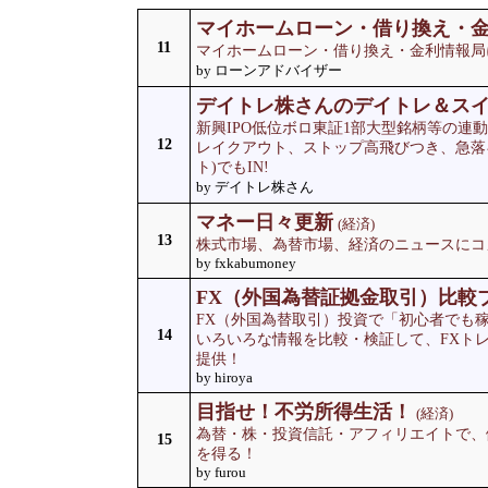
マイホームローン・借り換え・
11
マイホームローン・借り換え・金利情報局
by ローンアドバイザー
デイトレ株さんのデイトレ＆ス
新興IPO低位ボロ東証1部大型銘柄等の連
12
レイクアウト、ストップ高飛びつき、急落
ト)でもIN!
by デイトレ株さん
マネー日々更新
(経済)
13
株式市場、為替市場、経済のニュースにコ
by fxkabumoney
FX（外国為替証拠金取引）比較
FX（外国為替取引）投資で「初心者でも
14
いろいろな情報を比較・検証して、FXト
提供！
by hiroya
目指せ！不労所得生活！
(経済)
為替・株・投資信託・アフィリエイトで、
15
を得る！
by furou