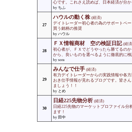
心です。これさえ読めば、日本経済が分か
by ちふ
ハウルの動く株
(経済)
デイトレーダー初心者の為のサポートペー
27
買う銘柄の推奨
by ハウル
ＦＸ情報商材 空の検証日記
(経済
初心者が、ＦＸでどうやったら勝てるのか
28
から、良いものを選べるように徹底的に検
by sora
みんなで仕手
(経済)
有力デイトレーダーからの実践情報や各方
29
おき仕手情報が見れるブログです。皆さん
ましょう！！
by とめ
日経225先物分析
(経済)
日経225先物のマーケットプロファイル分
30
ます！
by 田中