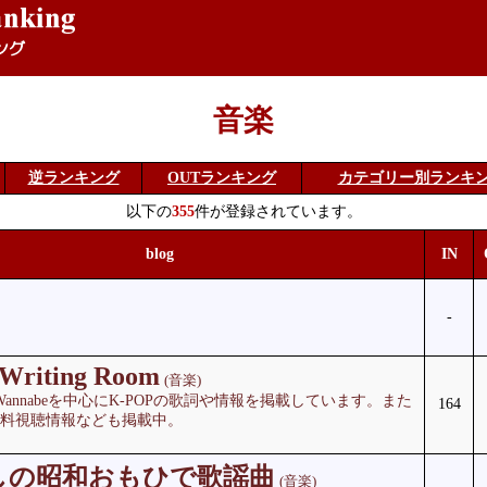
音楽
逆ランキング
OUTランキング
カテゴリー別ランキ
以下の
355
件が登録されています。
blog
IN
-
Writing Room
(音楽)
SGWannabeを中心にK-POPの歌詞や情報を掲載しています。また
164
無料視聴情報なども掲載中。
しの昭和おもひで歌謡曲
(音楽)