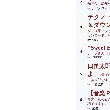
2
60年代～8
by ナツメロオ
テクノ・
＆ダウ
3
ダンス系・クラ
ウンロード。
by body
"Sweet 
4
チープさんは
by CHEEP
口笛太
よ」
5
(音楽)
口笛太郎です
by 口笛太郎
【音楽Ｐ
今大人気の音
6
聴できます。
by 泥沼