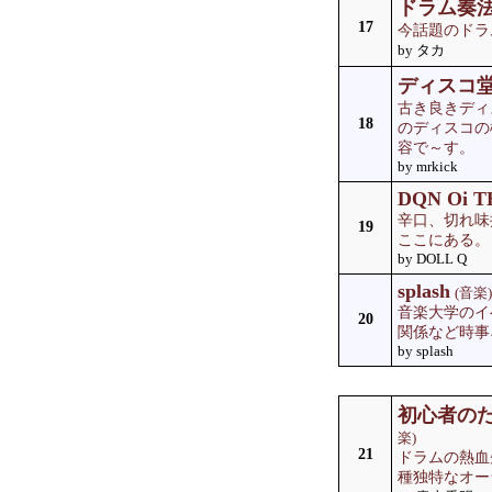
ドラム奏
17
今話題のドラ
by タカ
ディスコ
古き良きディ
18
のディスコの
容で～す。
by mrkick
DQN Oi 
辛口、切れ味
19
ここにある。
by DOLL Q
splash
(音楽)
音楽大学のイ
20
関係など時事
by splash
初心者の
楽)
21
ドラムの熱血
種独特なオー