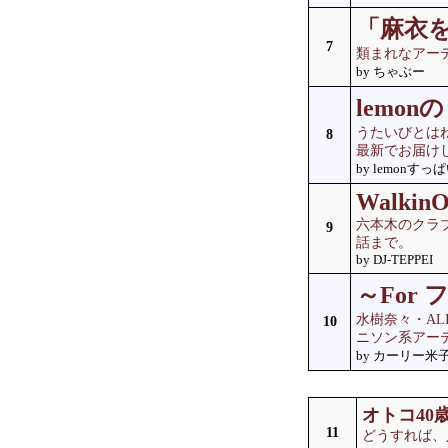
「麻衣
7
類まれなアー
by ちゃぶー
lemo
うたいびとはね
8
最新でお届け
by lemonすっ
WalkinO
六本木のクラブ
9
話まで。
by DJ-TEPPEI
～For
水樹奈々・AL
10
ニソン系アーテ
by カーリー米
オトコ40
11
どうすれば、