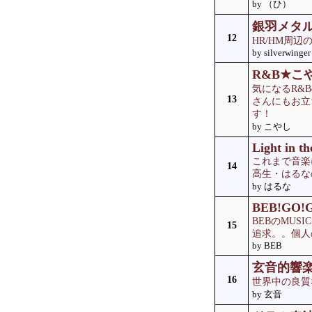
by （ひ）
銀羽メタ
12
HR/HM周
by silverwinger
R&B★こ
気になるR&
13
さんにもお立
す！
by こやし
Light in t
これまで音楽
14
高生・はるな
by はるな
BEB!GO!
BEBのMU
15
追求。。個人
by BEB
玄音的響
16
世界中の良質
by 玄音