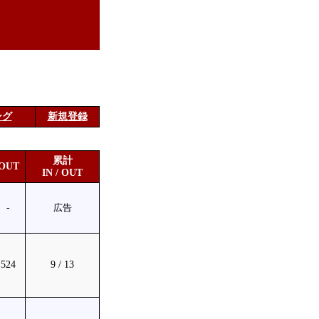
ング
新規登録
累計
OUT
IN / OUT
-
広告
524
9 / 13