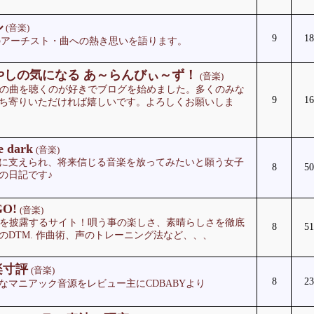
ル
(音楽)
9
18
辺のアーチスト・曲への熱き思いを語ります。
やしの気になる あ～らんびぃ～ず！
(音楽)
Bの曲を聴くのが好きでブログを始めました。多くのみな
9
16
ち寄りいただければ嬉しいです。よろしくお願いしま
he dark
(音楽)
に支えられ、将来信じる音楽を放ってみたいと願う女子
8
50
の日記です♪
GO!
(音楽)
SICを披露するサイト！唄う事の楽しさ、素晴らしさを徹底
8
51
のDTM. 作曲術、声のトレーニング法など、、、
楽寸評
(音楽)
8
23
なマニアック音源をレビュー主にCDBABYより