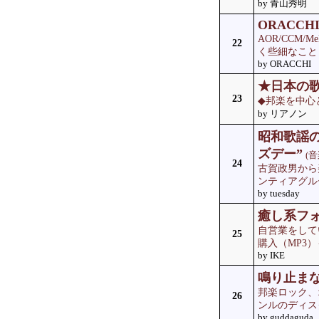
by 青山秀明
ORACCHI
AOR/CCM/M
22
く些細なことまで
by ORACCHI
★日本の
23
◆邦楽を中心
by リアノン
昭和歌謡
ズデー”
(音
24
古賀政男から
ンティアグル
by tuesday
癒し系フォ
自営業をして
25
購入（MP3
by IKE
鳴り止ま
邦楽ロック、
26
ンルのディス
by guddaguda