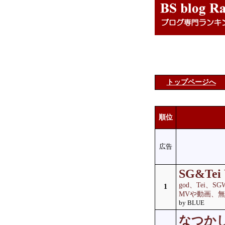
トップページへ
順位
広告
SG&Tei 
god、Tei、
1
MVや動画、
by BLUE
なつか