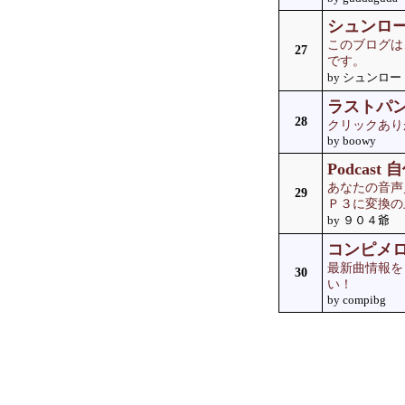
シュンロ
このブログは
27
です。
by シュンロー
ラストパ
28
クリックあり
by boowy
Podcas
あなたの音声
29
Ｐ３に変換の
by ９０４爺
コンピメロディ
最新曲情報を
30
い！
by compibg