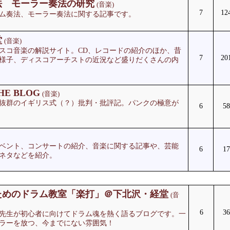
法 モーラー奏法の研究
(音楽)
7
12
ム奏法、モーラー奏法に関する記事です。
堂
(音楽)
スコ音楽の解説サイト。CD、レコードの紹介のほか、昔
7
20
様子、ディスコアーチストの近況など盛りだくさんの内
THE BLOG
(音楽)
抜群のイギリス式（？）批判・批評記。パンクの極意が
6
58
ベント、コンサートの紹介、音楽に関する記事や、芸能
6
17
ネタなどを紹介。
ためのドラム教室「楽打」＠下北沢・経堂
(音
6
36
先生が初心者に向けてドラム魂を熱く語るブログです。一
ラーを放つ、今までにない雰囲気！