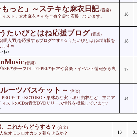
をもっと」～ステキな麻衣日記
(音楽)
18
ティスト，倉木麻衣さんを全身全霊で応援しています。
nのうたいびとはね応援ブログ
(音楽)
(唄人羽)を応援するブログです!!☆うたいびとはねの情報を
18
しますｗ
ぱいね♪
nMusic
(音楽)
SSBのチーフDJ-TEPPEIの日常や音楽・イベント情報から裏
17
 フルーツバスケット～
(音楽)
I PROJECT・KOTOKO・栗林みな実・堀江由衣など、主にア
14
ィストのCDor音楽DVDリリース情報を掲載しています♪
子
歳、これからどうする？
(音楽)
13
81
人生オモシロオカシク暮らせるか？