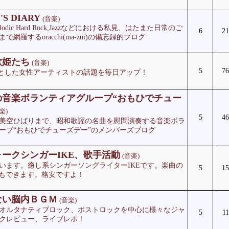
'S DIARY
(音楽)
elodic Hard Rock,Jazzなどにおける私見、はたまた日常のご
6
21
網羅するoracchi(ma-zui)の備忘録的ブログ
歌姫たち
(音楽)
5
76
とした女性アーティストの話題を毎日アップ！
の音楽ボランティアグループ“おもひでチュー
楽)
5
46
美空ひばりまで、昭和歌謡の名曲を慰問演奏する音楽ボラ
ープ“おもひでチューズデー”のメンバーズブログ
ークシンガーIKE、歌手活動
(音楽)
います。癒し系シンガーソングライターIKEです。楽曲の
5
15
）もできます。格安ですよ！
ない脳内ＢＧＭ
(音楽)
オルタナティブロック、ポストロックを中心に様々なジャ
5
11
クレビュー、ライブレポ！