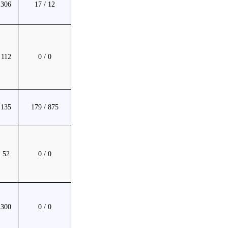
306
17 / 12
112
0 / 0
135
179 / 875
52
0 / 0
300
0 / 0