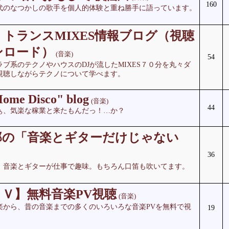
160
0年代のなつかしの歌手を個人的体験と重ね勝手に語っています。
トランスMIXES情報ブログ（視聴
ンロード）
(音楽)
54
ブ系のテクノやハウスのDJが流したMIXES７０分を丸々ダ
視聴しながらテクノについて学べます。
Home Disco" blog
(音楽)
44
ぁ、気楽な稼業と来たもんだっ！…か？
郎の「音楽とギターだけじゃない
36
。音楽とギターが仕事で趣味。もちろん口笛も吹いてます。
Ｖ】無料音楽PV視聴
(音楽)
楽から、昔の音楽までの多くのいろいろな音楽PVを無料で視
19