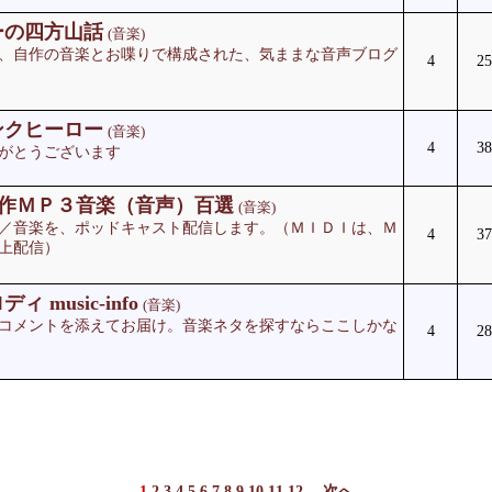
ーの四方山話
(音楽)
、自作の音楽とお喋りで構成された、気ままな音声ブログ
4
25
ンクヒーロー
(音楽)
4
38
がとうございます
t 自作ＭＰ３音楽（音声）百選
(音楽)
／音楽を、ポッドキャスト配信します。（ＭＩＤＩは、Ｍ
4
37
上配信）
 music-info
(音楽)
コメントを添えてお届け。音楽ネタを探すならここしかな
4
28
1
2
3
4
5
6
7
8
9
10
11
12
次へ