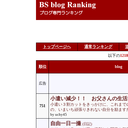
トップページへ
通常ランキング
以下の
1218
順位
blog
広告
小遣い減少！！ お父さんの生活
小遣い３割カットをきっかけに、これまで
751
の、いまいち頑張りきれない自分を励ます
by uchy45
自由一日一撮
(日記)