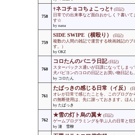
†ネコチョコちょこっと†
(日記)
日常での出来事など面白おかしく？書いて
758
す☆
by nana
SIDE SWIPE（横殴り）
(日記)
複数の人間の雑記で運営する映画雑記のブ
759
す。）
by OKZ
コロたんのバニラ日記
(日記)
スターバックス通いが日課になってしまっ
760
犬パピヨンのコロの日記とお買い物日記も
by コロたん
たばっきの感じる日常（イ反）
(
オレが日常で感じたことを、このブログか
761
の無断使用は、先に謝っておきます。ほんとう
by たばっき
★雪の灯ト烏の翼★
(日記)
762
ゲームプログラミングを学ぶ人の日常と狂
by 漣 雪柳