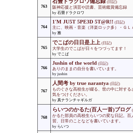
石畳ドラクロワ備忘録
(日記)
763
阪神応援と演芸や読書、芸術鑑賞備忘録
by 石畳ドラクロワ
1'M JU5T 5PE3D 5T@R!!
(日記)
764
主に、映画・音楽（洋楽ロック多）・ＧＬ
by 雅
でこぱの日日是上上
(日記)
765
大学生のでこぱが日々をつづってます！
by でこぱ
Jushin of the world
(日記)
766
ありのままの自分を書いています。
by jushin
人間考 by true narantya
(日記)
ものぐさな高校生が綴る、世の中に対する
767
気をつけください。
by 真ナランチャギルガ
らいつのかるた(百人一首)ブログ
かるた部員の高校生らいつの変な日記。百
768
習、日常のことなどを書いています。
by らいつ