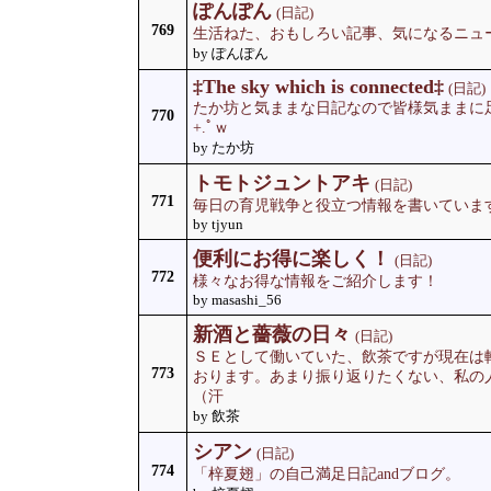
ぽんぽん
(日記)
769
生活ねた、おもしろい記事、気になるニュ
by ぽんぽん
‡The sky which is connected‡
(日記)
たか坊と気ままな日記なので皆様気ままに足を運
770
+.ﾟｗ
by たか坊
トモトジュントアキ
(日記)
771
毎日の育児戦争と役立つ情報を書いていま
by tjyun
便利にお得に楽しく！
(日記)
772
様々なお得な情報をご紹介します！
by masashi_56
新酒と薔薇の日々
(日記)
ＳＥとして働いていた、飲茶ですが現在は
773
おります。あまり振り返りたくない、私の
（汗
by 飲茶
シアン
(日記)
774
「梓夏翅」の自己満足日記andブログ。