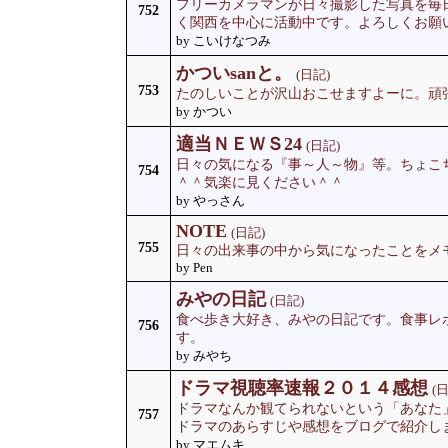
フリーカメラマンが日々撮影した写真を毎
752
く関西を中心に活動中です。よろしくお願
by こいけなつみ
かついsanと。
(日記)
753
たのしいことが沢山おこせますよーに。頑
by かつい
適当ＮＥＷＳ24
(日記)
日々の気になる『事～人～物』等。ちょこ
754
＾＾気楽に見ください＾＾
by やっさん
NOTE
(日記)
755
日々の出来事の中から気になったことをメ
by Pen
みやの日記
(日記)
食べ歩き大好き、みやの日記です。食事レ
756
す。
by みやち
ドラマ視聴率速報２０１４感想
(
ドラマなんか観てられないという「あなた
757
ドラマのあらすじや感想をブログで紹介し
by マエムキ