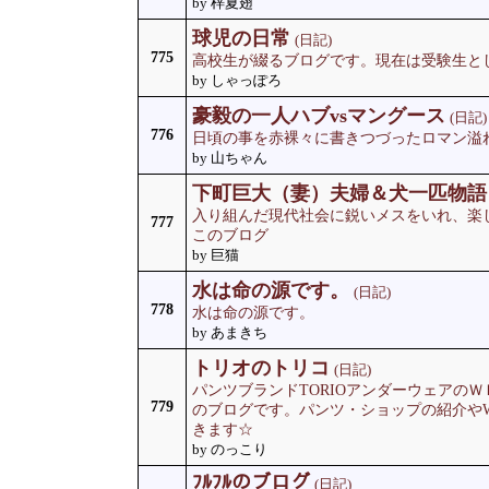
by 梓夏翅
球児の日常
(日記)
775
高校生が綴るブログです。現在は受験生と
by しゃっぽろ
豪毅の一人ハブvsマングース
(日記)
776
日頃の事を赤裸々に書きつづったロマン溢
by 山ちゃん
下町巨大（妻）夫婦＆犬一匹物語
入り組んだ現代社会に鋭いメスをいれ、楽
777
このブログ
by 巨猫
水は命の源です。
(日記)
778
水は命の源です。
by あまきち
トリオのトリコ
(日記)
パンツブランドTORIOアンダーウェアの
779
のブログです。パンツ・ショップの紹介や
きます☆
by のっこり
ﾌﾙﾌﾙのブログ
(日記)