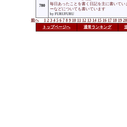
毎日あったことを書く日記を主に書いてい
780
ーなどについても書いています
by FURUFURU
前へ
1
2
3
4
5
6
7
8
9
10
11
12
13
14
15
16
17
18
19
20
トップページへ
通常ランキング