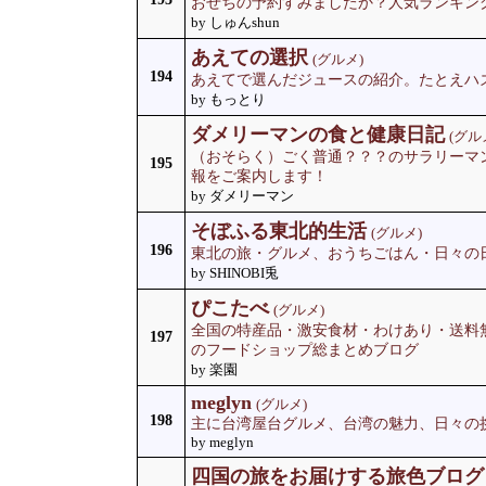
おせちの予約すみましたか？人気ランキン
by しゅんshun
あえての選択
(グルメ)
194
あえてで選んだジュースの紹介。たとえハ
by もっとり
ダメリーマンの食と健康日記
(グル
（おそらく）ごく普通？？？のサラリーマ
195
報をご案内します！
by ダメリーマン
そぼふる東北的生活
(グルメ)
196
東北の旅・グルメ、おうちごはん・日々の日記
by SHINOBI兎
ぴこたべ
(グルメ)
全国の特産品・激安食材・わけあり・送料
197
のフードショップ総まとめブログ
by 楽園
meglyn
(グルメ)
198
主に台湾屋台グルメ、台湾の魅力、日々の
by meglyn
四国の旅をお届けする旅色ブログ