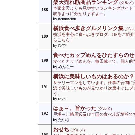
楽天売れ筋商品ランキング
(グルメ)
本家楽天よりも見やすいランキングサイト
188
取るように分かりますよ～。
by nemunemu
横浜食べ歩きグルメリンク集
(グル
横浜を中心に食べ歩きブログ、HPをご紹
189
らこちら！
by ひで
食べたカップめんをひたすらのせ
190
食べたカップめんを、毎回載せて、個人的
by めんらー
横浜に美味しいものはあるのか？
サラリーマンをしています。仕事の合間に
191
浜で美味しいものが見つかり次第すぐにブ
く。
by toyo
はぁ～、旨かった
(グルメ)
192
戸塚～川崎周辺及び全国の食べ歩記情報で
by たいさ
おせち
(グルメ)
193