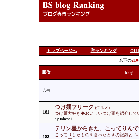
トップページへ
逆ランキング
OU
以下の
210
順位
blog
広告
つけ麺フリーク
(グルメ)
181
つけ麺大好き◆おいしいつけ麺を紹介して
by takeshi
テリン星からきた、こってりんで
こってりしたものを食べたときの記録とTwi
182