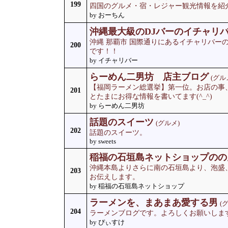
199
四国のグルメ・宿・レジャー観光情報を紹
by おーちん
沖縄最大級のDJバーのイチャリ
沖縄 那覇市 国際通りにあるイチャリバー
200
です！！
by イチャリバー
らーめん二男坊 店主ブログ
(グル
【福岡ラーメン総選挙】第一位。お店の事
201
とたまにお得な情報を書いてます(^_^)
by らーめん二男坊
話題のスイーツ
(グルメ)
202
話題のスイーツ。
by sweets
稲福の石垣島ネットショップのの
沖縄本島よりさらに南の石垣島より、泡盛
203
お伝えします。
by 稲福の石垣島ネットショップ
ラーメンを、まあまあ愛する男
(
204
ラーメンブログです。よろしくお願いしま
by ぴぃすけ