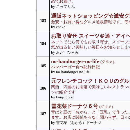
めてお届け。
by こってりん
通販ネットショッピング☆激安グ
183
激安・お買い得なグルメ通販情報です。毎
by chako
お取り寄せ スイーツ＠迷・アイ
ネットでなら何でもお取り寄せ。スイーツ
184
気が出る甘い美味しい毎日をお知らせしま
by おだ ひろみ
no-hamburger-no-life
(グルメ)
185
ハンバーガー食べ記録日記
by no-hamburger-no-life
元フレンチコック！ＫＯＵのグル
関西、四国のお洒落で美味しいレストラン
186
ンの紹介です
by koujipirako
雪花菜ドーナツ６号
(グルメ)
青ばと豆の「おから」と「豆乳」で作った
187
ます。お店に関係あるなし関わらず、日々
by 雪花菜（おから）ドーナツ