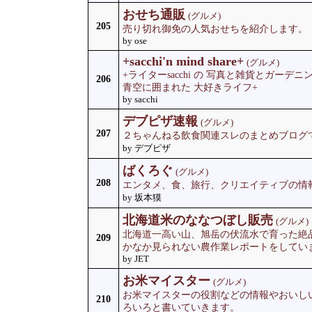
おせち通販
(グルメ)
205
売り切れ御免の人気おせちを紹介します。
by ose
+sacchi'n mind share+
(グルメ)
+ライターsacchi の 写真と雑貨とガー
206
青空に囲まれた 大好きライフ+
by sacchi
デブピザ速報
(グルメ)
207
２ちゃんねる飲食関連スレのまとめブログ
by デブピザ
ばくろぐ
(グルメ)
208
エンタメ、食、旅行、クリエイティブの情
by 坂本獏
北海道米のななつぼし販売
(グルメ)
北海道一高い山、旭岳の伏流水で育った絶
209
かなか見られない農作業レポートをしてい
by JET
お米マイスター
(グルメ)
お米マイスターの役割などの情報やおいし
210
ろいろと書いていきます。