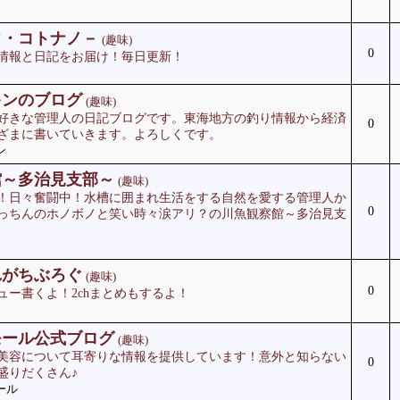
ウ・コトナノ－
(趣味)
0
情報と日記をお届け！毎日更新！
キンのブログ
(趣味)
好きな管理人の日記ブログです。東海地方の釣り情報から経済
0
ざまに書いていきます。よろしくです。
ン
館～多治見支部～
(趣味)
！日々奮闘中！水槽に囲まれ生活をする自然を愛する管理人か
0
っちんのホノボノと笑い時々涙アリ？の川魚観察館～多治見支
れがちぶろぐ
(趣味)
0
ュー書くよ！2chまとめもするよ！
モール公式ブログ
(趣味)
美容について耳寄りな情報を提供しています！意外と知らない
0
盛りだくさん♪
ール