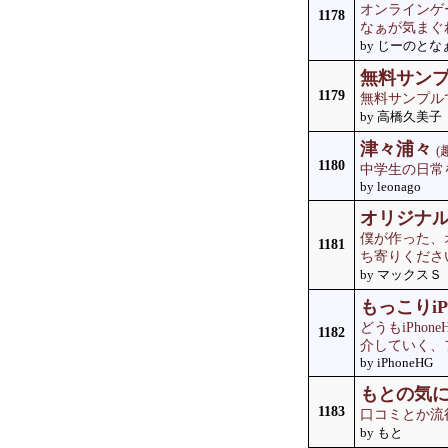
オンラインゲ
1178
なぁが気まぐ
by じーのとな
無料サン
1179
無料サンプル
by 高橋久美子
津々浦々
(
1180
中学生の日常
by leonago
オリジナ
僕が作った、
1181
ち寄りくださ
by マックスＳ
もっこりiPh
どうもiPho
1182
介していく、
by iPhoneHG
もとの気
1183
口コミとか流
by もと