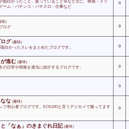
や面白かったこと、嵌っていること等など主に、映画・ドラ
0
ゲーム・パチンコ・パチスロ・仕事など
趣味)
0
ブログ
ブログ
(趣味)
0
人が面白かったスレをまとめたブログです。
きが進む
(趣味)
0
きの日常や情報を適当に紹介するブログです。
0
あなな
(趣味)
レフ初心者ブログです。EOS20Dと言うデジカメで撮ってます
0
」と「なぁ」のきまぐれ日記
(趣味)