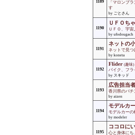
1189
「マロンブラ
す
by ごとさん
ＵＦＯち
1190
ＵＦＯ、宇宙
by ufodougach
ネットの
1191
ネットで見つ
by koneta
Flider
(趣味)
1192
バイク、フラ
by スキッド
広告担当
1193
香川県のパチ
by aizen
モデルカ
1194
モデルカーの
by modeler
ココロに
1195
心と身体にち