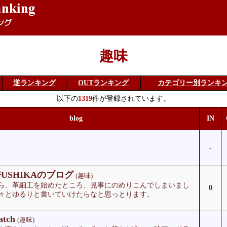
趣味
逆ランキング
OUTランキング
カテゴリー別ランキ
以下の
1319
件が登録されています。
blog
IN
-
USHIKAのブログ
(趣味)
ら、革細工を始めたところ、見事にのめりこんでしまいまし
0
々とゆるりと書いていけたらなと思っとります。
tch
(趣味)