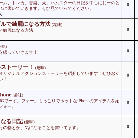
ーム、トレカ、音楽、犬、ハムスターの日記を中心にじーのと
0
れに書いていきます。ぜひ見ていってください。
ぁ
プルで綺麗になる方法
(趣味)
0
で綺麗になる方法
趣味)
0
を綴っていきます!!
ルストーリー！
(趣味)
オリジナルアクションストーリーを紹介しています！ぜひお立
0
い！
one
(趣味)
neHGでーす。フォー。もっこりでホットなiPhoneのアイテムを紹
0
フォー。
になる日記
(趣味)
0
行の物とか、気になることを書いてます。