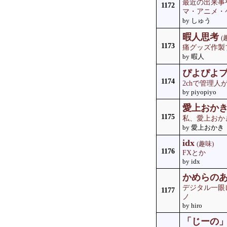
最近の出来事
1172
マ・アニメ・
by しゅう
暇人思考
(
1173
痛グッズ作製
by 暇人
ぴよぴよ
1174
2chで管理
by piyopiyo
愛上おか
1175
私、愛上おか
by 愛上おかき
idx
(趣味)
1176
FXとか
by idx
かめらの
デジタル一眼
1177
ノ
by hiro
「じーの