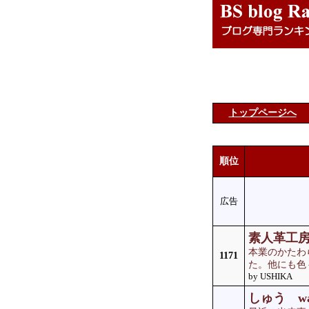
トップページへ
順位
広告
素人革工房
本業のかたわ
1171
た。他にも色
by USHIKA
しゅう wa