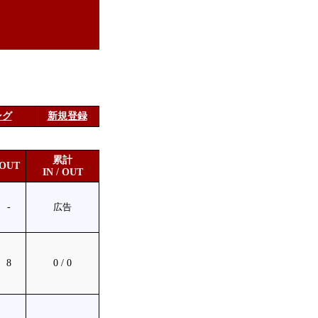
ング
新規登録
累計
OUT
IN / OUT
-
広告
8
0 / 0