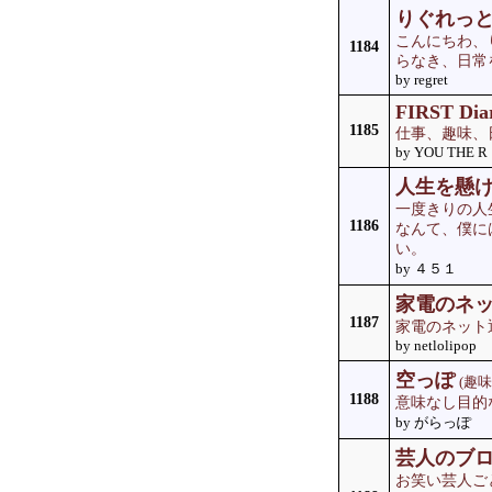
りぐれっ
こんにちわ、
1184
らなき、日常を
by regret
FIRST Dia
1185
仕事、趣味、
by YOU THE R
人生を懸
一度きりの人
1186
なんて、僕に
い。
by ４５１
家電のネ
1187
家電のネット
by netlolipop
空っぽ
(趣味
1188
意味なし目的
by がらっぽ
芸人のブ
お笑い芸人ご