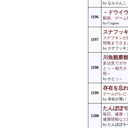
by ならりんこ
－ドウイ
1196
動画、ゲーム
by Cogara
スナフッ
スナフキンが
1197
情報までさま
by スナフッキ
川魚観察
多治見でガサ
1198
とぅ～相方さ
部～
by かとぅ～
存在を忘
1199
ゲームのレビ
by 存在が薄い
たんぽぽ
毎日、健康・
1200
健康情報など
by たんぽぽモ