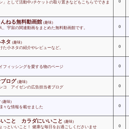
0
ン」として活動中♪チケットの取り置きなどもこちらでできま
ゃんねる無料動画館
(趣味)
0
人、宇宙の関連動画をまとめた無料動画館です。
小ネタ
(趣味)
0
けた小ネタの紹介やレビューなど。
0
イフィッシングを愛する物のページ
者ブログ
(趣味)
0
ンコ アイゼンの広告担当者ブログ
ー
(趣味)
0
様々な情報を載せました
いいこと カラダにいいこと
(趣味)
0
ょっといいこと！ 健康な毎日をお過ごしくださいませ