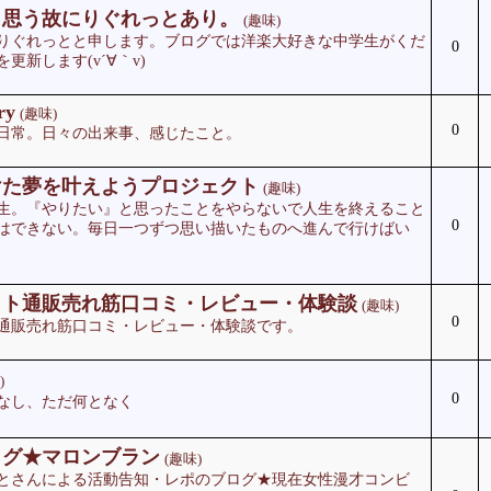
と思う故にりぐれっとあり。
(趣味)
りぐれっとと申します。ブログでは洋楽大好きな中学生がくだ
0
更新します(v´∀｀v)
ry
(趣味)
0
日常。日々の出来事、感じたこと。
けた夢を叶えようプロジェクト
(趣味)
生。『やりたい』と思ったことをやらないで人生を終えること
0
はできない。毎日一つずつ思い描いたものへ進んで行けばい
ット通販売れ筋口コミ・レビュー・体験談
(趣味)
0
通販売れ筋口コミ・レビュー・体験談です。
)
0
なし、ただ何となく
ログ★マロンブラン
(趣味)
とさんによる活動告知・レポのブログ★現在女性漫才コンビ