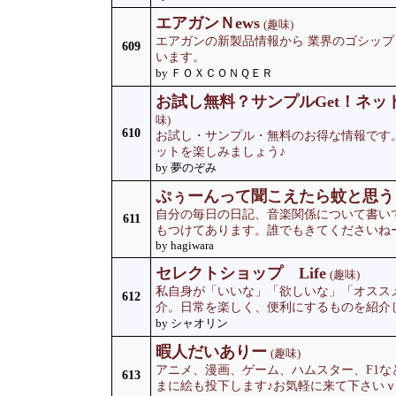
エアガンＮews
(趣味)
エアガンの新製品情報から 業界のゴシップ
609
います。
by ＦＯＸＣＯＮＱＥＲ
お試し無料？サンプルGet！ネッ
味)
610
お試し・サンプル・無料のお得な情報です
ットを楽しみましょう♪
by 夢のぞみ
ぷぅーんって聞こえたら蚊と思う
自分の毎日の日記、音楽関係について書い
611
もつけてあります。誰でもきてくださいねー
by hagiwara
セレクトショップ Life
(趣味)
私自身が「いいな」「欲しいな」「オスス
612
介。日常を楽しく、便利にするものを紹介
by シャオリン
暇人だいありー
(趣味)
アニメ、漫画、ゲーム、ハムスター、F1
613
まに絵も投下します♪お気軽に来て下さい