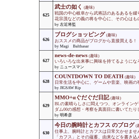
武士の如く
(趣味)
戦国の中心岐阜から武将話のあるあるを綴
625
花宗茂などの義の将を中心に、その心はも
by 左近将監
ブログショッピング
(趣味)
626
おススメの商品がブログから直接買える！
by Magi Balthasar
news-de-news
(趣味)
627
いろいろな出来事に興味を持てるようになろ
by ニュースマン
COUNTDOWN TO DEATH
(趣味)
628
日常生活を中心に、ゲームや音楽、映画の
by JIGSAW Rip
MMO+αぐだぐだ日記
(趣味)
BLの素晴らしさに悶えつつ、オンライン
629
ダム00の感想・考察を真面目に書いてたり
by 明希彦
今日の腕時計とカフス のブログ
(
仕事上、腕時計とカフスは日常欠かせませ
630
「カフス」とその蘊蓄、由来などを書き込