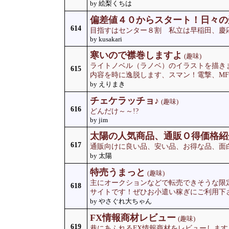
by 絵梨くちは
偏差値４０からスタート！日々の
614
目指すはセンター８割 私立は早稲田、慶
by kusakari
寒いので襟巻しますよ
(趣味)
ライトノベル（ラノベ）のイラストを描き
615
内容を時に逸脱します、スマン！電撃、M
by えりまき
チェケラッチョ♪
(趣味)
616
どんだけ～～!?
by jim
太陽の人気商品、通販Ｏ得価格紹
617
通販向けに良い品、安い品、お得な品、面
by 太陽
特売うまっと
(趣味)
主にオークションなどで転売できそうな限
618
サイトです！ぜひお小遣い稼ぎにご利用下
by やさぐれ大ちゃん
FX情報商材レビュー
(趣味)
619
巷にあふれるFX情報商材をレビューします