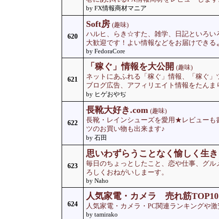
by FX情報商材マニア
Soft房
(趣味)
ハルヒ、らき☆すた、雑学、日記といろい
620
大歓迎です！よい情報などをお届けできる
by FedoraCore
「稼ぐ」情報を大公開
(趣味)
ネットにあふれる「稼ぐ」情報、「稼ぐ」
621
ブログ広告、アフィリエイト情報をたんま
by ヒゲおやぢ
長靴大好き.com
(趣味)
長靴・レインシューズを愛用★レビューも
622
ツのお買い物も出来ます♪
by 石田
思いわずらうことなく愉しく生き
毎日のちょっとしたこと、恋や仕事、グル
623
ろしくおねがいしまーす。
by Naho
人気家電・カメラ 売れ筋TOP10
624
人気家電・カメラ・PC関連ランキングや激
by tamirako