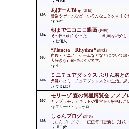
by YOMI
あぼーんBlog
(趣味)
603
音楽やゲームなど、いろんなことをきまぐ
by twor
朝までニコニコ動画
(趣味)
604
その日の面白かったニコニコ動画を紹介し
by 社壊人
*Planeta Rhythm*
(趣味)
声優・アニメ・ゲームなどなどについて語っ
605
大好きな声優ｵﾀぶろぐです。
by 比呂
ミニチュアダックス ぷりん君と
606
犬嫌いとミニチュアダックスとの生活。思
by なまはげ
モリーゾ 森の衛星博覧会 アメブ
607
ガンプラモナカキットや通常1/60を中心
by モリーゾ・キコッロ
しゅんブログ
(趣味)
608
しゅんブログです、ほぼ毎日更新しており
by 澤田舜