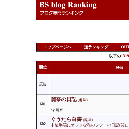
トップページへ
逆ランキング
OU
以下の
1319
順位
blog
広告
麗奈の日記
(趣味)
601
by 麗奈
ぐうたら白書
(趣味)
602
中途半端にオタクな私のフツーの日記(笑)